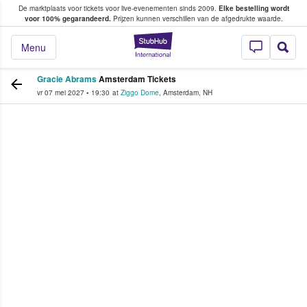
De marktplaats voor tickets voor live-evenementen sinds 2009.
Elke bestelling wordt
ans tickets kopen en verkopen
voor 100% gegarandeerd.
Prijzen kunnen verschillen van de afgedrukte waarde.
StubHub: waar fan
Menu
Gracie Abrams
Amsterdam Tickets
vr 07 mei 2027
•
19:30
at
Ziggo Dome
,
Amsterdam
,
NH