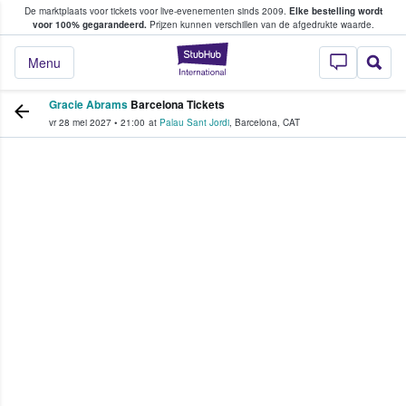
De marktplaats voor tickets voor live-evenementen sinds 2009.
Elke bestelling wordt
ans tickets kopen en verkopen
voor 100% gegarandeerd.
Prijzen kunnen verschillen van de afgedrukte waarde.
StubHub: waar fan
Menu
Gracie Abrams
Barcelona Tickets
vr 28 mei 2027
•
21:00
at
Palau Sant Jordi
,
Barcelona
,
CAT