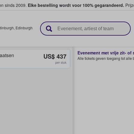
ten sinds 2009.
Elke bestelling wordt voor 100% gegarandeerd.
Prijz
n en verkopen
dinburgh
,
Edinburgh
Evenement met vrije zit- of
plaatsen
US$ 437
Alle tickets geven toegang tot all
per stuk