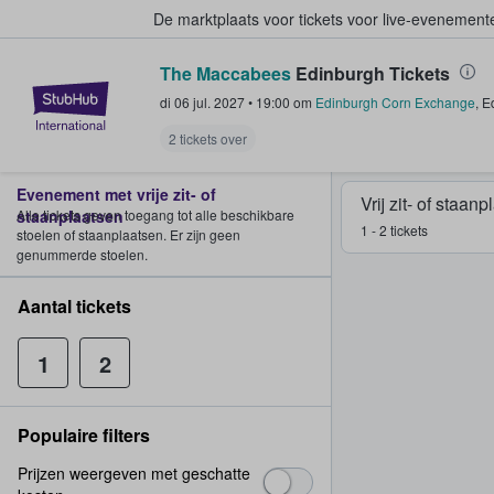
De marktplaats voor tickets voor live-evenemen
The Maccabees
Edinburgh Tickets
StubHub: waar fans tickets kope
di 06 jul. 2027
•
19:00
om
Edinburgh Corn Exchange
,
E
2 tickets over
Evenement met vrije zit- of
Vrij zit- of staan
staanplaatsen
Alle tickets geven toegang tot alle beschikbare
1 - 2 tickets
stoelen of staanplaatsen. Er zijn geen
genummerde stoelen.
Aantal tickets
1
2
Populaire filters
Prijzen weergeven met geschatte