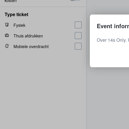
kosten
Type ticket
Event infor
Fysiek
Thuis afdrukken
Over 14s Only.
Mobiele overdracht