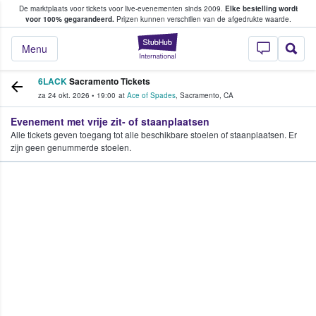
De marktplaats voor tickets voor live-evenementen sinds 2009.
Elke bestelling wordt
ans tickets kopen en verkopen
voor 100% gegarandeerd.
Prijzen kunnen verschillen van de afgedrukte waarde.
StubHub: waar fan
Menu
6LACK
Sacramento Tickets
za 24 okt. 2026
•
19:00
at
Ace of Spades
,
Sacramento
,
CA
Evenement met vrije zit- of staanplaatsen
Alle tickets geven toegang tot alle beschikbare stoelen of staanplaatsen. Er
zijn geen genummerde stoelen.