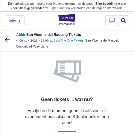
De marktplaats voor tickets voor live-evenementen sinds 2009.
Elke bestelling wordt
ans tickets kopen en verkopen
voor 100% gegarandeerd.
Prijzen kunnen verschillen van de afgedrukte waarde.
StubHub: waar fan
Menu
Abhir
San Vicente del Raspeig Tickets
vr 06 nov. 2026
•
21:00
at
Sala The One Tickets
,
San Vicente del Raspeig
,
Comunidad Valenciana
Geen tickets ... wat nu?
Er zijn op dit moment geen tickets voor dit
evenement beschikbaar. Kijk binnenkort nog
eens!