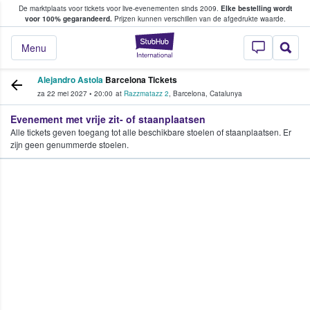
De marktplaats voor tickets voor live-evenementen sinds 2009.
Elke bestelling wordt
ans tickets kopen en verkopen
voor 100% gegarandeerd.
Prijzen kunnen verschillen van de afgedrukte waarde.
StubHub: waar fan
Menu
Alejandro Astola
Barcelona Tickets
za 22 mei 2027
•
20:00
at
Razzmatazz 2
,
Barcelona
,
Catalunya
Evenement met vrije zit- of staanplaatsen
Alle tickets geven toegang tot alle beschikbare stoelen of staanplaatsen. Er
zijn geen genummerde stoelen.