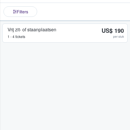
Filters
Vrij zit- of staanplaatsen
US$ 190
1 - 4 tickets
per stuk