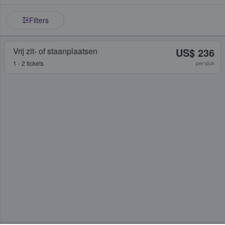
Filters
Vrij zit- of staanplaatsen
US$ 236
1 - 2 tickets
per stuk