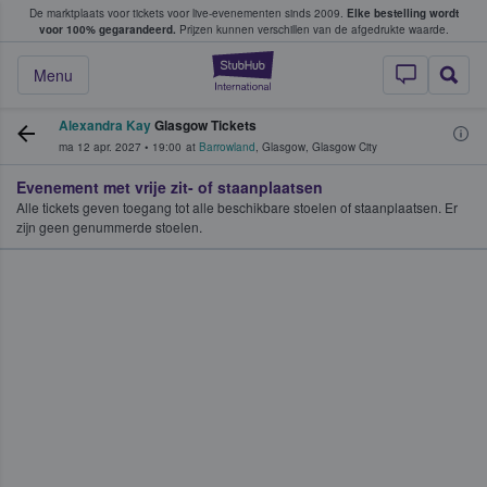
De marktplaats voor tickets voor live-evenementen sinds 2009.
Elke bestelling wordt
ans tickets kopen en verkopen
voor 100% gegarandeerd.
Prijzen kunnen verschillen van de afgedrukte waarde.
StubHub: waar fan
Menu
Alexandra Kay
Glasgow Tickets
ma 12 apr. 2027
•
19:00
at
Barrowland
,
Glasgow
,
Glasgow City
Evenement met vrije zit- of staanplaatsen
Alle tickets geven toegang tot alle beschikbare stoelen of staanplaatsen. Er
zijn geen genummerde stoelen.