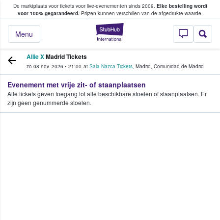
De marktplaats voor tickets voor live-evenementen sinds 2009.
Elke bestelling wordt
ans tickets kopen en verkopen
voor 100% gegarandeerd.
Prijzen kunnen verschillen van de afgedrukte waarde.
StubHub: waar fan
Menu
Allie X
Madrid Tickets
zo 08 nov. 2026
•
21:00
at
Sala Nazca Tickets
,
Madrid
,
Comunidad de Madrid
Evenement met vrije zit- of staanplaatsen
Alle tickets geven toegang tot alle beschikbare stoelen of staanplaatsen. Er
zijn geen genummerde stoelen.