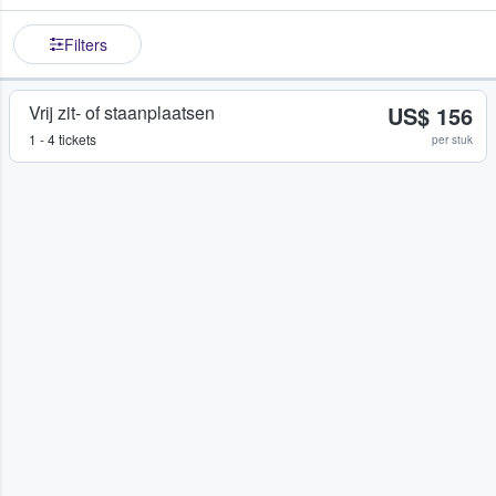
Filters
Vrij zit- of staanplaatsen
US$ 156
1 - 4 tickets
per stuk