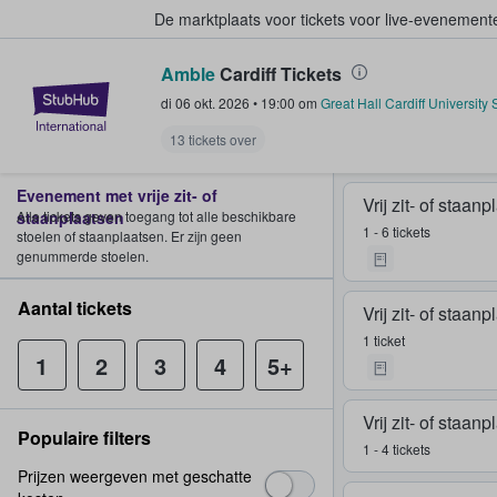
De marktplaats voor tickets voor live-evenemen
Amble
Cardiff Tickets
StubHub: waar fans tickets kope
di 06 okt. 2026
•
19:00
om
Great Hall Cardiff University
13 tickets over
Evenement met vrije zit- of
Vrij zit- of staan
staanplaatsen
Alle tickets geven toegang tot alle beschikbare
1 - 6 tickets
stoelen of staanplaatsen. Er zijn geen
genummerde stoelen.
Aantal tickets
Vrij zit- of staan
1 ticket
1
2
3
4
5+
Vrij zit- of staan
Populaire filters
1 - 4 tickets
Prijzen weergeven met geschatte