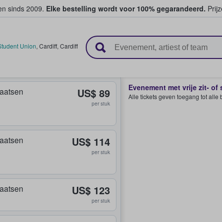
ten sinds 2009.
Elke bestelling wordt voor 100% gegarandeerd.
Prijz
n en verkopen
 Student Union
,
Cardiff
,
Cardiff
Evenement met vrije zit- of
plaatsen
US$ 89
Alle tickets geven toegang tot all
per stuk
plaatsen
US$ 114
per stuk
plaatsen
US$ 123
per stuk