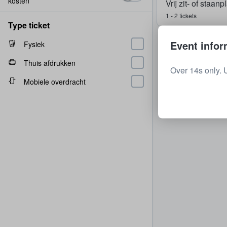
kosten
Vrij zit- of staan
1 - 2 tickets
Type ticket
Event infor
Fysiek
Thuis afdrukken
Over 14s only. 
Mobiele overdracht