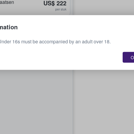
plaatsen
US$ 222
per stuk
mation
Under 16s must be accompanied by an adult over 18.
O