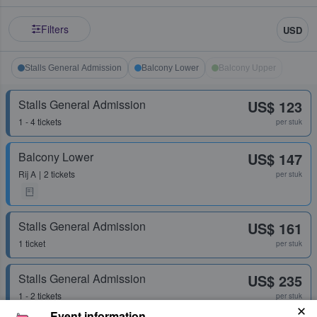
Filters
USD
Stalls General Admission
Balcony Lower
Balcony Upper
Stalls General Admission
US$ 123
1 - 4 tickets
per stuk
Balcony Lower
US$ 147
Rij
A
2 tickets
per stuk
Stalls General Admission
US$ 161
1 ticket
per stuk
Stalls General Admission
US$ 235
1 - 2 tickets
per stuk
Event information