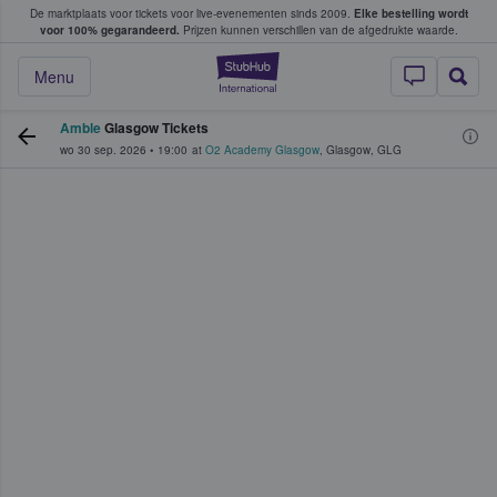
De marktplaats voor tickets voor live-evenementen sinds 2009.
Elke bestelling wordt
ans tickets kopen en verkopen
voor 100% gegarandeerd.
Prijzen kunnen verschillen van de afgedrukte waarde.
StubHub: waar fan
Menu
Amble
Glasgow Tickets
wo 30 sep. 2026
•
19:00
at
O2 Academy Glasgow
,
Glasgow
,
GLG