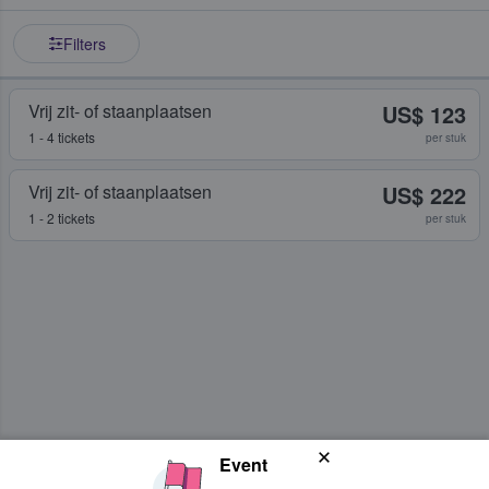
Filters
Vrij zit- of staanplaatsen
US$ 123
1 - 4 tickets
per stuk
Vrij zit- of staanplaatsen
US$ 222
1 - 2 tickets
per stuk
Event