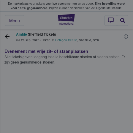
De marktplaats voor tickets voor live-evenementen sinds 2009.
Elke bestelling wordt
ans tickets kopen en verkopen
voor 100% gegarandeerd.
Prijzen kunnen verschillen van de afgedrukte waarde.
StubHub: waar fan
Menu
Amble
Sheffield Tickets
ma 28 sep. 2026
•
19:00
at
Octagon Centre
,
Sheffield
,
SYK
Evenement met vrije zit- of staanplaatsen
Alle tickets geven toegang tot alle beschikbare stoelen of staanplaatsen. Er
zijn geen genummerde stoelen.