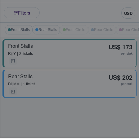
Filters
USD
Front Stalls
Rear Stalls
Front Circle
Rear Circle
Rear Circ
Front Stalls
US$ 173
Rij
Y
2 tickets
per stuk
Rear Stalls
US$ 202
Rij
MM
1 ticket
per stuk