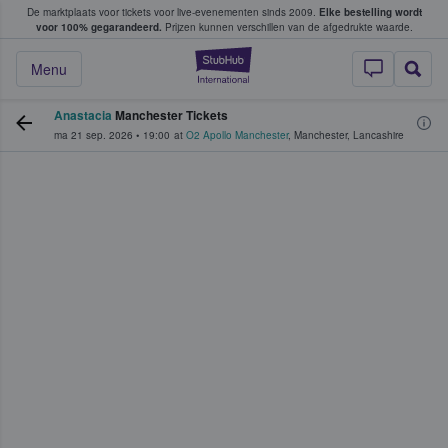
De marktplaats voor tickets voor live-evenementen sinds 2009.
Elke bestelling wordt
ans tickets kopen en verkopen
voor 100% gegarandeerd.
Prijzen kunnen verschillen van de afgedrukte waarde.
StubHub: waar fan
Menu
Anastacia
Manchester Tickets
ma 21 sep. 2026
•
19:00
at
O2 Apollo Manchester
,
Manchester
,
Lancashire