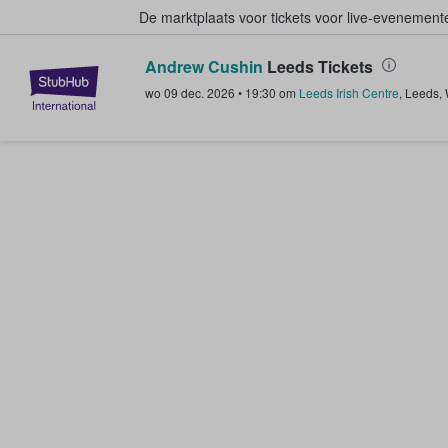
De marktplaats voor tickets voor live-evenemen
Andrew Cushin
Leeds Tickets
StubHub: waar fans tickets kope
wo 09 dec. 2026
•
19:30
om
Leeds Irish Centre
,
Leeds
,