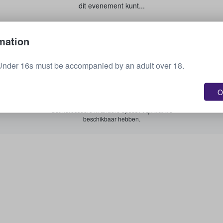
dit evenement kunt...
Je tickets verkopen
mation
Under 16s must be accompanied by an adult over 18.
Zie alle aankomende evenementen
O
Geïnteresseerd in andere opties? Kijk wat we
beschikbaar hebben.