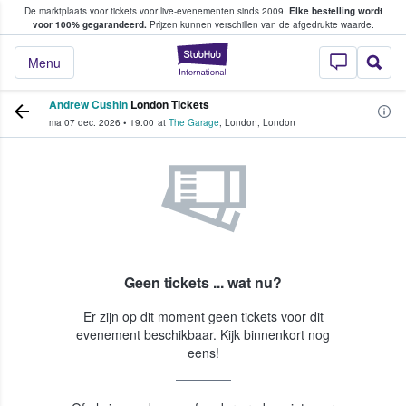
De marktplaats voor tickets voor live-evenementen sinds 2009.
Elke bestelling wordt
ans tickets kopen en verkopen
voor 100% gegarandeerd.
Prijzen kunnen verschillen van de afgedrukte waarde.
StubHub: waar fan
Menu
Andrew Cushin
London Tickets
ma 07 dec. 2026
•
19:00
at
The Garage
,
London
,
London
Geen tickets ... wat nu?
Er zijn op dit moment geen tickets voor dit
evenement beschikbaar. Kijk binnenkort nog
eens!