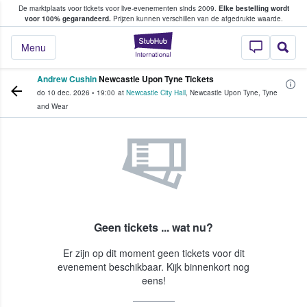
De marktplaats voor tickets voor live-evenementen sinds 2009.
Elke bestelling wordt
ans tickets kopen en verkopen
voor 100% gegarandeerd.
Prijzen kunnen verschillen van de afgedrukte waarde.
StubHub: waar fan
Menu
Andrew Cushin
Newcastle Upon Tyne Tickets
do 10 dec. 2026
•
19:00
at
Newcastle City Hall
,
Newcastle Upon Tyne
,
Tyne
and Wear
Geen tickets ... wat nu?
Er zijn op dit moment geen tickets voor dit
evenement beschikbaar. Kijk binnenkort nog
eens!