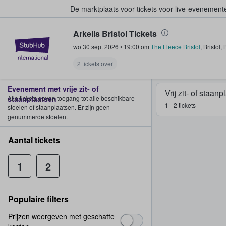
De marktplaats voor tickets voor live-evenemen
Arkells Bristol Tickets
StubHub: waar fans tickets kope
wo 30 sep. 2026
•
19:00
om
The Fleece Bristol
,
Bristol
,
2 tickets over
Evenement met vrije zit- of
Vrij zit- of staan
staanplaatsen
Alle tickets geven toegang tot alle beschikbare
1 - 2 tickets
stoelen of staanplaatsen. Er zijn geen
genummerde stoelen.
Aantal tickets
1
2
Populaire filters
Prijzen weergeven met geschatte