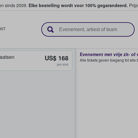
ten sinds 2009.
Elke bestelling wordt voor 100% gegarandeerd.
Prijz
n en verkopen
BST
Evenement met vrije zit- of
plaatsen
US$ 168
Alle tickets geven toegang tot all
per stuk