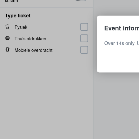
kosten
Type ticket
Event infor
Fysiek
Thuis afdrukken
Over 14s only. 
Mobiele overdracht