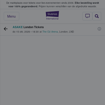
De marktplaats voor tickets voor live-evenementen sinds 2009.
Elke bestelling wordt
ans tickets kopen en verkopen
voor 100% gegarandeerd.
Prijzen kunnen verschillen van de afgedrukte waarde.
StubHub: waar fan
Menu
ASAKE
London Tickets
do 15 okt. 2026
•
18:30
at
The O2 Arena
,
London
,
LND