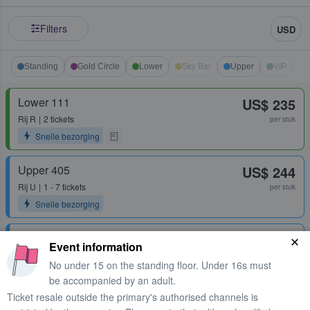
Filters
USD
Standing
Gold Circle
Lower
Sky Bar
Upper
VIP
Lower 111
US$ 235
Rij
R
2 tickets
per stuk
Snelle bezorging
Upper 405
US$ 244
Rij
U
1 - 7 tickets
per stuk
Snelle bezorging
Upper 416
US$ 249
Event information
Rij
H
1 ticket
per stuk
No under 15 on the standing floor. Under 16s must
be accompanied by an adult.
Ticket resale outside the primary's authorised channels is
Floor Standing
US$ 256