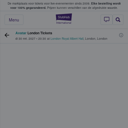
De marktplaats voor tickets voor live-evenementen sinds 2009.
Elke bestelling wordt
ans tickets kopen en verkopen
voor 100% gegarandeerd.
Prijzen kunnen verschillen van de afgedrukte waarde.
StubHub: waar fan
Menu
Avatar
London Tickets
di 30 mrt. 2027
•
20:30
at
London Royal Albert Hall
,
London
,
London