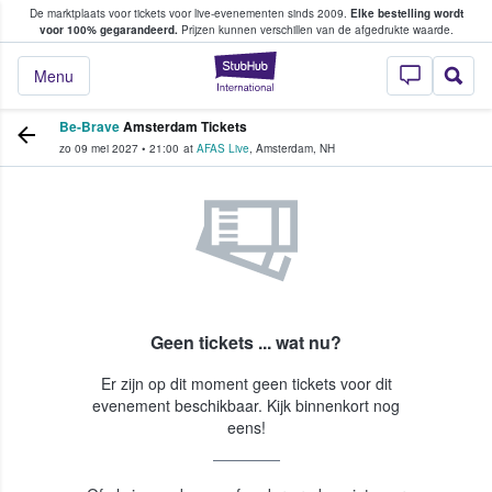
De marktplaats voor tickets voor live-evenementen sinds 2009.
Elke bestelling wordt
ans tickets kopen en verkopen
voor 100% gegarandeerd.
Prijzen kunnen verschillen van de afgedrukte waarde.
StubHub: waar fan
Menu
Be-Brave
Amsterdam Tickets
zo 09 mei 2027
•
21:00
at
AFAS Live
,
Amsterdam
,
NH
Geen tickets ... wat nu?
Er zijn op dit moment geen tickets voor dit
evenement beschikbaar. Kijk binnenkort nog
eens!