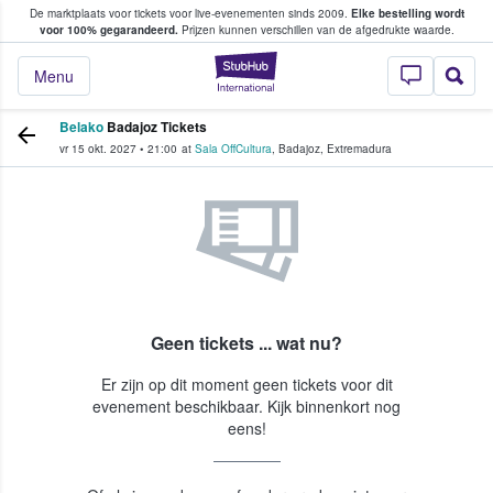
De marktplaats voor tickets voor live-evenementen sinds 2009.
Elke bestelling wordt
ans tickets kopen en verkopen
voor 100% gegarandeerd.
Prijzen kunnen verschillen van de afgedrukte waarde.
StubHub: waar fan
Menu
Belako
Badajoz Tickets
vr 15 okt. 2027
•
21:00
at
Sala OffCultura
,
Badajoz
,
Extremadura
Geen tickets ... wat nu?
Er zijn op dit moment geen tickets voor dit
evenement beschikbaar. Kijk binnenkort nog
eens!