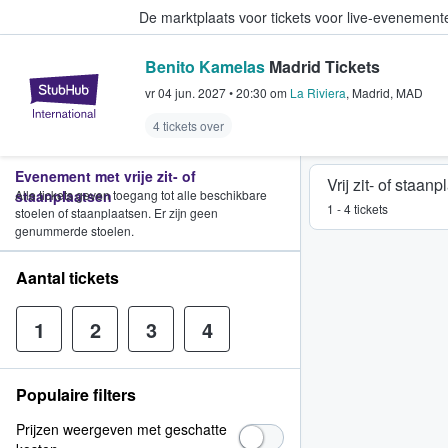
De marktplaats voor tickets voor live-evenemen
Benito Kamelas
Madrid Tickets
StubHub: waar fans tickets kope
vr 04 jun. 2027
•
20:30
om
La Riviera
,
Madrid
,
MAD
4 tickets over
Evenement met vrije zit- of
Vrij zit- of staan
staanplaatsen
Alle tickets geven toegang tot alle beschikbare
1 - 4 tickets
stoelen of staanplaatsen. Er zijn geen
genummerde stoelen.
Aantal tickets
1
2
3
4
Populaire filters
Prijzen weergeven met geschatte