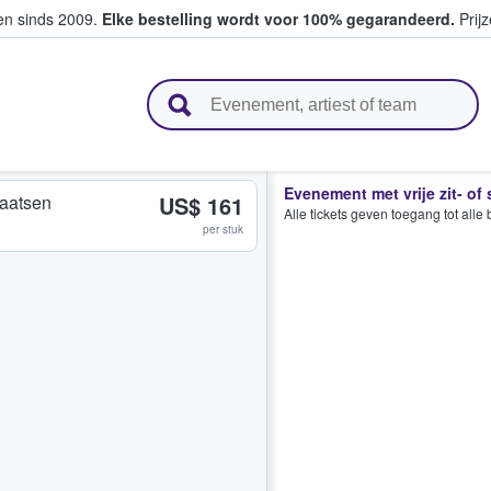
ten sinds 2009.
Elke bestelling wordt voor 100% gegarandeerd.
Prijz
n en verkopen
Evenement met vrije zit- of
plaatsen
US$ 161
Alle tickets geven toegang tot all
per stuk