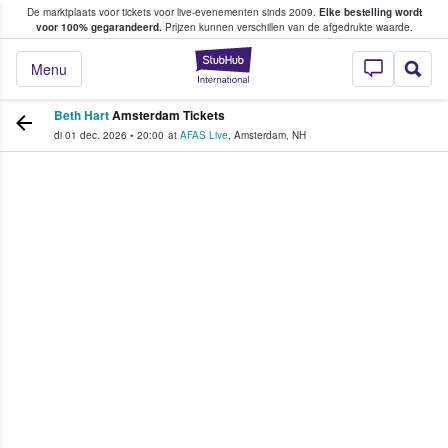
De marktplaats voor tickets voor live-evenementen sinds 2009.
Elke bestelling wordt
ans tickets kopen en verkopen
voor 100% gegarandeerd.
Prijzen kunnen verschillen van de afgedrukte waarde.
StubHub: waar fan
Menu
Beth Hart
Amsterdam Tickets
di 01 dec. 2026
•
20:00
at
AFAS Live
,
Amsterdam
,
NH