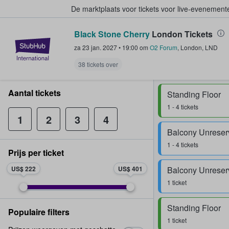
De marktplaats voor tickets voor live-evenemen
Black Stone Cherry
London Tickets
StubHub: waar fans tickets kope
za 23 jan. 2027
•
19:00
om
O2 Forum
,
London
,
LND
38 tickets over
Aantal tickets
Standing Floor
1 - 4 tickets
1
2
3
4
1 - 4 tickets
Prijs per ticket
US$ 222
US$ 401
1 ticket
Standing Floor
Populaire filters
1 ticket