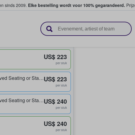
ten sinds 2009.
Elke bestelling wordt voor 100% gegarandeerd.
Prijz
n en verkopen
US$ 223
per stuk
Balcony Unreserved Seating or Standing
US$ 223
per stuk
Balcony Unreserved Seating or Standing
US$ 240
per stuk
US$ 240
per stuk