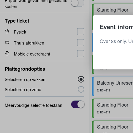
Prijzen weergeven met geschatte
kosten
Standing Floor
1 - 4 tickets
Type ticket
Event infor
Fysiek
Over 8s only. U
Thuis afdrukken
1 ticket
Mobiele overdracht
Standing Floor
Plattegrondopties
1 ticket
Selecteren op vakken
Selecteren op zone
2 tickets
Standing Floor
Meervoudige selectie toestaan
2 tickets
Standing Floor