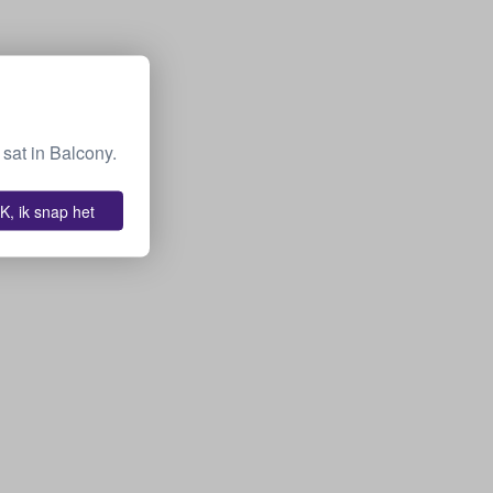
sat in Balcony.
K, ik snap het