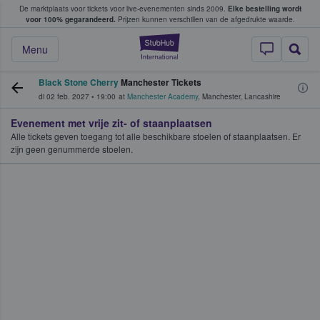
De marktplaats voor tickets voor live-evenementen sinds 2009.
Elke bestelling wordt
ans tickets kopen en verkopen
voor 100% gegarandeerd.
Prijzen kunnen verschillen van de afgedrukte waarde.
StubHub: waar fan
Menu
Black Stone Cherry
Manchester Tickets
di 02 feb. 2027
•
19:00
at
Manchester Academy
,
Manchester
,
Lancashire
Evenement met vrije zit- of staanplaatsen
Alle tickets geven toegang tot alle beschikbare stoelen of staanplaatsen. Er
zijn geen genummerde stoelen.