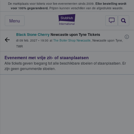
De marktplaats voor tickets voor live-evenementen sinds 2009.
Elke bestelling wordt
ans tickets kopen en verkopen
voor 100% gegarandeerd.
Prijzen kunnen verschillen van de afgedrukte waarde.
StubHub: waar fan
Menu
Black Stone Cherry
Newcastle upon Tyne Tickets
di 09 feb. 2027
•
19:00
at
The Boiler Shop Newcastle
,
Newcastle upon Tyne
,
TWR
Evenement met vrije zit- of staanplaatsen
Alle tickets geven toegang tot alle beschikbare stoelen of staanplaatsen. Er
zijn geen genummerde stoelen.