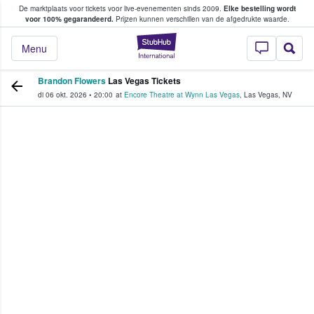
De marktplaats voor tickets voor live-evenementen sinds 2009.
Elke bestelling wordt
ans tickets kopen en verkopen
voor 100% gegarandeerd.
Prijzen kunnen verschillen van de afgedrukte waarde.
StubHub: waar fan
Menu
Brandon Flowers
Las Vegas Tickets
di 06 okt. 2026
•
20:00
at
Encore Theatre at Wynn Las Vegas
,
Las Vegas
,
NV