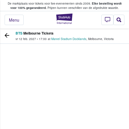
De marktplaats voor tickets voor live-evenementen sinds 2009.
Elke bestelling wordt
ans tickets kopen en verkopen
voor 100% gegarandeerd.
Prijzen kunnen verschillen van de afgedrukte waarde.
StubHub: waar fan
Menu
BTS
Melbourne Tickets
vr 12 feb. 2027
•
17:00
at
Marvel Stadium Docklands
,
Melbourne
,
Victoria