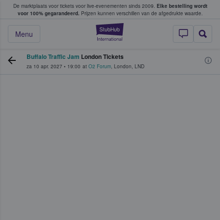
De marktplaats voor tickets voor live-evenementen sinds 2009.
Elke bestelling wordt
ans tickets kopen en verkopen
voor 100% gegarandeerd.
Prijzen kunnen verschillen van de afgedrukte waarde.
StubHub: waar fan
Menu
Buffalo Traffic Jam
London Tickets
za 10 apr. 2027
•
19:00
at
O2 Forum
,
London
,
LND