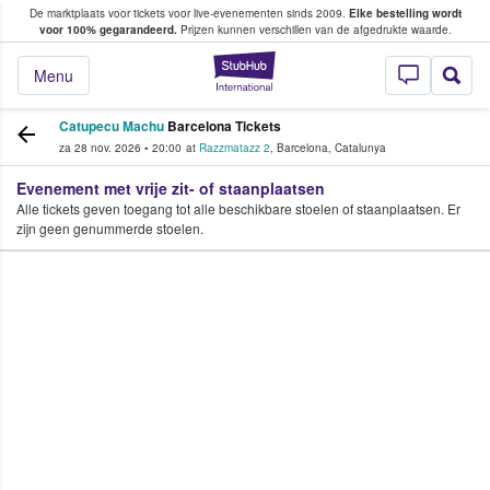
De marktplaats voor tickets voor live-evenementen sinds 2009.
Elke bestelling wordt
ans tickets kopen en verkopen
voor 100% gegarandeerd.
Prijzen kunnen verschillen van de afgedrukte waarde.
StubHub: waar fan
Menu
Catupecu Machu
Barcelona Tickets
za 28 nov. 2026
•
20:00
at
Razzmatazz 2
,
Barcelona
,
Catalunya
Evenement met vrije zit- of staanplaatsen
Alle tickets geven toegang tot alle beschikbare stoelen of staanplaatsen. Er
zijn geen genummerde stoelen.