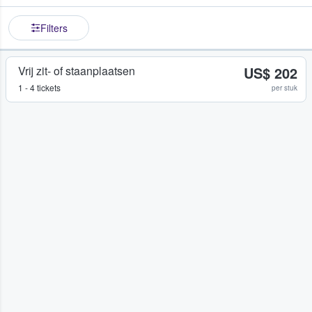
Filters
Vrij zit- of staanplaatsen
US$ 202
1 - 4 tickets
per stuk