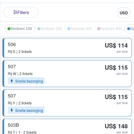
Filters
USD
Sectores 100
Sectores 200
Sectores 300
Sectores 400
Se
506
US$ 114
Rij
S
2 tickets
per stuk
507
US$ 115
Rij
W
2 tickets
per stuk
Snelle bezorging
507
US$ 115
Rij
Y
2 tickets
per stuk
Snelle bezorging
503B
US$ 148
Rij
T
1 - 2 tickets
per stuk