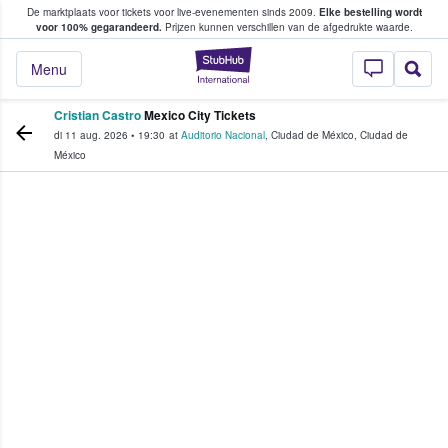
De marktplaats voor tickets voor live-evenementen sinds 2009.
Elke bestelling wordt
ans tickets kopen en verkopen
voor 100% gegarandeerd.
Prijzen kunnen verschillen van de afgedrukte waarde.
StubHub: waar fan
Menu
Cristian Castro
Mexico City Tickets
di 11 aug. 2026
•
19:30
at
Auditorio Nacional
,
Ciudad de México
,
Ciudad de
México