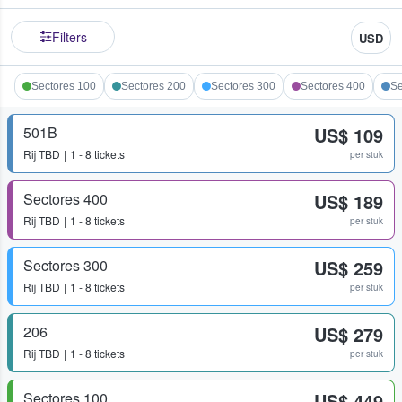
Filters
USD
Sectores 100
Sectores 200
Sectores 300
Sectores 400
Se
501B
US$ 109
Rij
TBD
1 - 8 tickets
per stuk
Sectores 400
US$ 189
Rij
TBD
1 - 8 tickets
per stuk
Sectores 300
US$ 259
Rij
TBD
1 - 8 tickets
per stuk
206
US$ 279
Rij
TBD
1 - 8 tickets
per stuk
Sectores 100
US$ 449