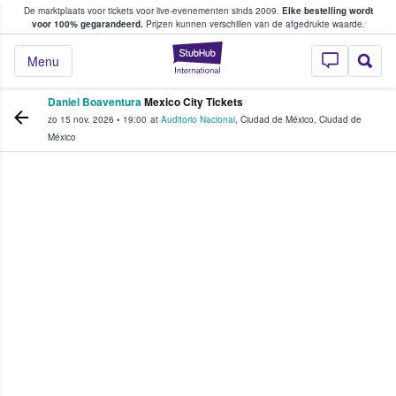
De marktplaats voor tickets voor live-evenementen sinds 2009.
Elke bestelling wordt
ans tickets kopen en verkopen
voor 100% gegarandeerd.
Prijzen kunnen verschillen van de afgedrukte waarde.
StubHub: waar fan
Menu
Daniel Boaventura
Mexico City Tickets
zo 15 nov. 2026
•
19:00
at
Auditorio Nacional
,
Ciudad de México
,
Ciudad de
México