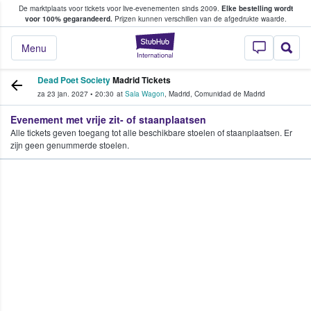
De marktplaats voor tickets voor live-evenementen sinds 2009.
Elke bestelling wordt
ans tickets kopen en verkopen
voor 100% gegarandeerd.
Prijzen kunnen verschillen van de afgedrukte waarde.
StubHub: waar fan
Menu
Dead Poet Society
Madrid Tickets
za 23 jan. 2027
•
20:30
at
Sala Wagon
,
Madrid
,
Comunidad de Madrid
Evenement met vrije zit- of staanplaatsen
Alle tickets geven toegang tot alle beschikbare stoelen of staanplaatsen. Er
zijn geen genummerde stoelen.