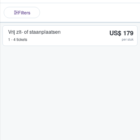
Filters
Vrij zit- of staanplaatsen
US$ 179
1 - 4 tickets
per stuk