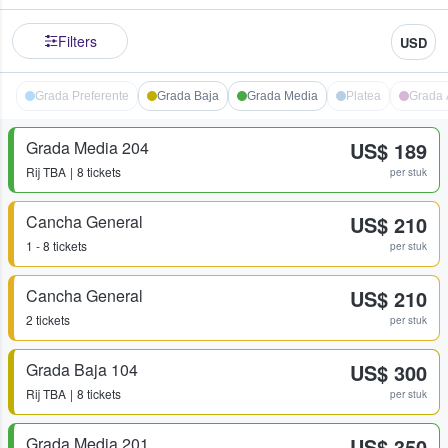
Filters
USD
Grada Preferente
Grada Baja
Grada Media
Platea
Grada 
Grada Media 204
US$ 189
Rij
TBA
8 tickets
per stuk
Cancha General
US$ 210
1 - 8 tickets
per stuk
Cancha General
US$ 210
2 tickets
per stuk
Grada Baja 104
US$ 300
Rij
TBA
8 tickets
per stuk
Grada Media 201
US$ 350