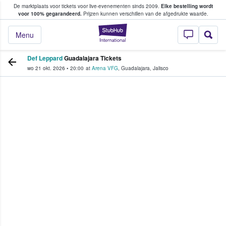
De marktplaats voor tickets voor live-evenementen sinds 2009.
Elke bestelling wordt
ans tickets kopen en verkopen
voor 100% gegarandeerd.
Prijzen kunnen verschillen van de afgedrukte waarde.
StubHub: waar fan
Menu
Def Leppard
Guadalajara Tickets
wo 21 okt. 2026
•
20:00
at
Arena VFG
,
Guadalajara
,
Jalisco