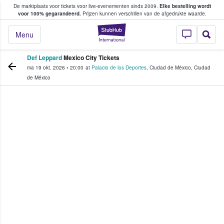
De marktplaats voor tickets voor live-evenementen sinds 2009.
Elke bestelling wordt
ans tickets kopen en verkopen
voor 100% gegarandeerd.
Prijzen kunnen verschillen van de afgedrukte waarde.
StubHub: waar fan
Menu
Def Leppard
Mexico City Tickets
ma 19 okt. 2026
•
20:00
at
Palacio de los Deportes
,
Ciudad de México
,
Ciudad
de México