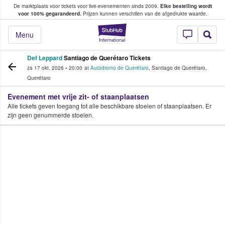
De marktplaats voor tickets voor live-evenementen sinds 2009.
Elke bestelling wordt
ans tickets kopen en verkopen
voor 100% gegarandeerd.
Prijzen kunnen verschillen van de afgedrukte waarde.
StubHub: waar fan
Menu
Def Leppard
Santiago de Querétaro Tickets
za 17 okt. 2026
•
20:00
at
Autódromo de Querétaro
,
Santiago de Querétaro
,
Querétaro
Evenement met vrije zit- of staanplaatsen
Alle tickets geven toegang tot alle beschikbare stoelen of staanplaatsen. Er
zijn geen genummerde stoelen.