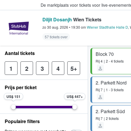
De marktplaats voor tickets voor live-evenemen
Diljit Dosanjh
Wien Tickets
StubHub: waar fans tickets kope
zo 30 aug. 2026
•
19:30
om
Wiener Stadthalle Halle D
,
57 tickets over
Aantal tickets
Block 70
Rij
4
2 - 4 tickets
1
2
3
4
5+
2. Parkett Nord
Prijs per ticket
Rij
7
1 - 3 tickets
US$ 151
US$ 447
2. Parkett Süd
Rij
7
2 tickets
Populaire filters