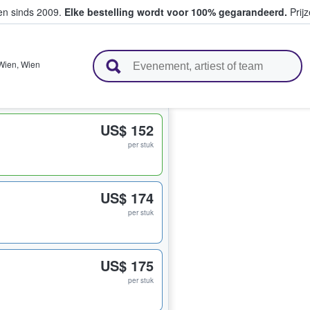
ten sinds 2009.
Elke bestelling wordt voor 100% gegarandeerd.
Prijz
n en verkopen
Wien
,
Wien
US$ 152
per stuk
US$ 174
per stuk
US$ 175
per stuk