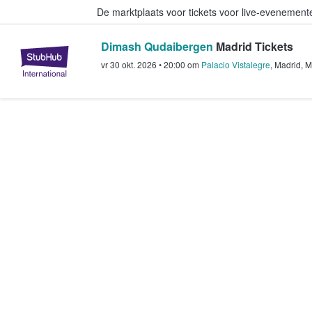
De marktplaats voor tickets voor live-evenemen
Dimash Qudaibergen
Madrid Tickets
StubHub: waar fans tickets kope
vr 30 okt. 2026
•
20:00
om
Palacio Vistalegre
,
Madrid
,
M