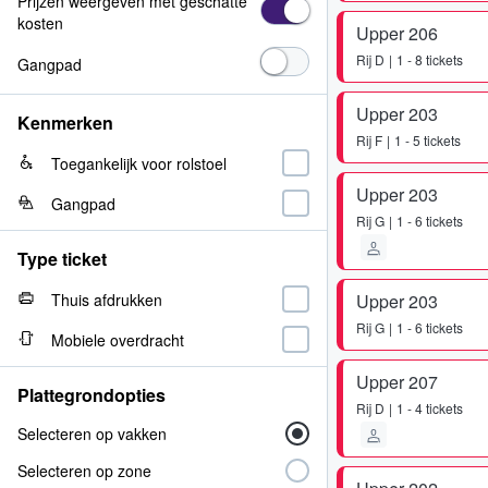
Prijzen weergeven met geschatte
kosten
Upper 206
Rij
D
1 - 8 tickets
Gangpad
Upper 203
Kenmerken
Rij
F
1 - 5 tickets
Toegankelijk voor rolstoel
Upper 203
Gangpad
Rij
G
1 - 6 tickets
Type ticket
Thuis afdrukken
Upper 203
Rij
G
1 - 6 tickets
Mobiele overdracht
Upper 207
Plattegrondopties
Rij
D
1 - 4 tickets
Selecteren op vakken
Selecteren op zone