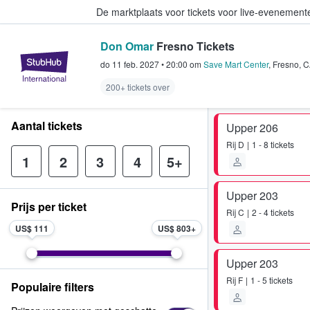
De marktplaats voor tickets voor live-evenemen
Don Omar
Fresno Tickets
StubHub: waar fans tickets kope
do 11 feb. 2027
•
20:00
om
Save Mart Center
,
Fresno
,
C
200+ tickets over
Aantal tickets
Upper 206
Rij
D
1 - 8 tickets
1
2
3
4
5+
Upper 203
Prijs per ticket
Rij
C
2 - 4 tickets
US$ 111
US$ 803
Upper 203
Rij
F
1 - 5 tickets
Populaire filters