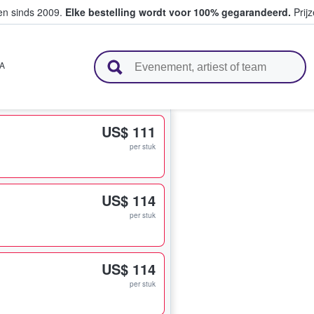
ten sinds 2009.
Elke bestelling wordt voor 100% gegarandeerd.
Prijz
n en verkopen
A
US$ 111
per stuk
US$ 114
per stuk
US$ 114
per stuk