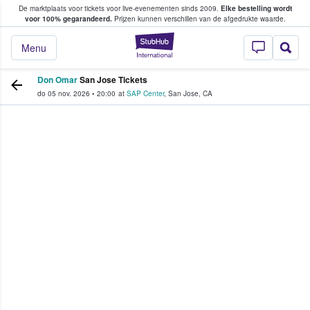
De marktplaats voor tickets voor live-evenementen sinds 2009.
Elke bestelling wordt
ans tickets kopen en verkopen
voor 100% gegarandeerd.
Prijzen kunnen verschillen van de afgedrukte waarde.
StubHub: waar fan
Menu
Don Omar
San Jose Tickets
do 05 nov. 2026
•
20:00
at
SAP Center
,
San Jose
,
CA