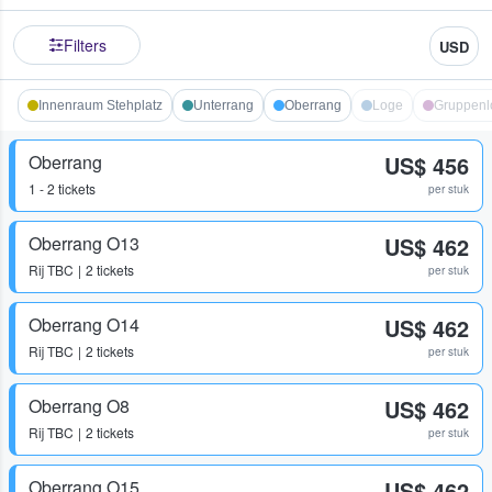
Filters
USD
Innenraum Stehplatz
Unterrang
Oberrang
Loge
Gruppenl
Oberrang
US$ 456
1 - 2 tickets
per stuk
Oberrang O13
US$ 462
Rij
TBC
2 tickets
per stuk
Oberrang O14
US$ 462
Rij
TBC
2 tickets
per stuk
Oberrang O8
US$ 462
Rij
TBC
2 tickets
per stuk
Oberrang O15
US$ 462