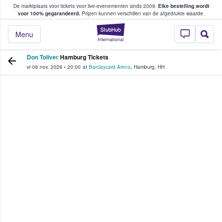
De marktplaats voor tickets voor live-evenementen sinds 2009.
Elke bestelling wordt
ans tickets kopen en verkopen
voor 100% gegarandeerd.
Prijzen kunnen verschillen van de afgedrukte waarde.
StubHub: waar fan
Menu
Don Toliver
Hamburg Tickets
vr 06 nov. 2026
•
20:00
at
Barclaycard Arena
,
Hamburg
,
HH