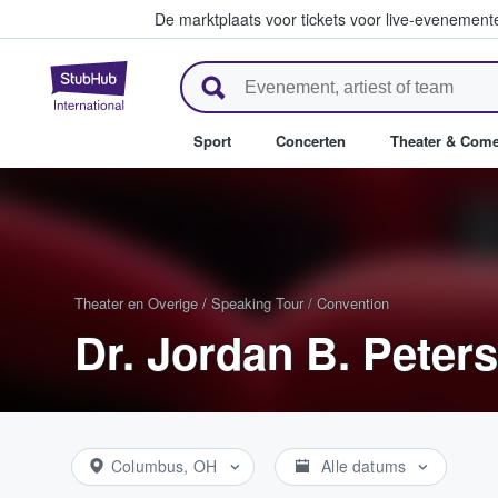
De marktplaats voor tickets voor live-evenemen
StubHub: waar fans tickets ko
Sport
Concerten
Theater & Com
Theater en Overige
/
Speaking Tour / Convention
Dr. Jordan B. Peter
Columbus, OH
Alle datums