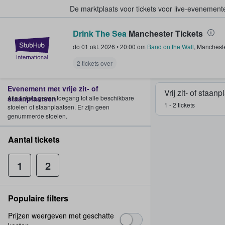
De marktplaats voor tickets voor live-evenemen
Drink The Sea
Manchester Tickets
StubHub: waar fans tickets kope
do 01 okt. 2026
•
20:00
om
Band on the Wall
,
Manchest
2 tickets over
Evenement met vrije zit- of
Vrij zit- of staan
staanplaatsen
Alle tickets geven toegang tot alle beschikbare
1 - 2 tickets
stoelen of staanplaatsen. Er zijn geen
genummerde stoelen.
Aantal tickets
1
2
Populaire filters
Prijzen weergeven met geschatte