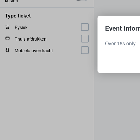
kosten
Type ticket
Event infor
Fysiek
Thuis afdrukken
Over 16s only.
Mobiele overdracht