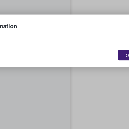
mation
O