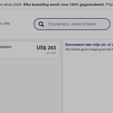
ten sinds 2009.
Elke bestelling wordt voor 100% gegarandeerd.
Prijz
n en verkopen
er
,
GTM
Evenement met vrije zit- of
plaatsen
US$ 263
Alle tickets geven toegang tot all
per stuk