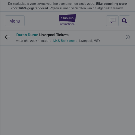
De marktplaats voor tickets voor live-evenementen sinds 2009.
Elke bestelling wordt
ans tickets kopen en verkopen
voor 100% gegarandeerd.
Prijzen kunnen verschillen van de afgedrukte waarde.
StubHub: waar fan
Menu
Duran Duran
Liverpool Tickets
vr 23 okt. 2026
•
18:00
at
M&S Bank Arena
,
Liverpool
,
MSY