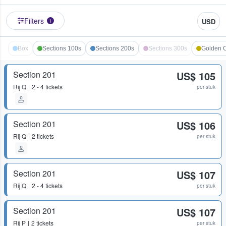
Filters
USD
1
Box
Sections 100s
Sections 200s
Sections 300s
Golden C
Section 201
US$ 105
Rij
Q
2 - 4 tickets
per stuk
Section 201
US$ 106
Rij
Q
2 tickets
per stuk
Section 201
US$ 107
Rij
Q
2 - 4 tickets
per stuk
Section 201
US$ 107
Rij
P
2 tickets
per stuk