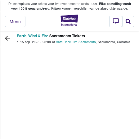
De marktplaats voor tickets voor live-evenementen sinds 2009.
Elke bestelling wordt
ans tickets kopen en verkopen
voor 100% gegarandeerd.
Prijzen kunnen verschillen van de afgedrukte waarde.
StubHub: waar fan
Menu
Earth, Wind & Fire
Sacramento Tickets
di 15 sep. 2026
•
20:00
at
Hard Rock Live Sacramento
,
Sacramento
,
California