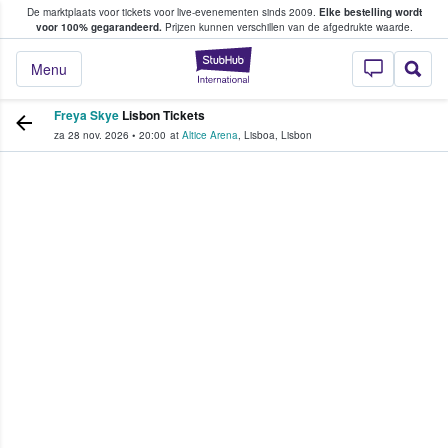
De marktplaats voor tickets voor live-evenementen sinds 2009.
Elke bestelling wordt
ans tickets kopen en verkopen
voor 100% gegarandeerd.
Prijzen kunnen verschillen van de afgedrukte waarde.
StubHub: waar fan
Menu
Freya Skye
Lisbon Tickets
za 28 nov. 2026
•
20:00
at
Altice Arena
,
Lisboa
,
Lisbon