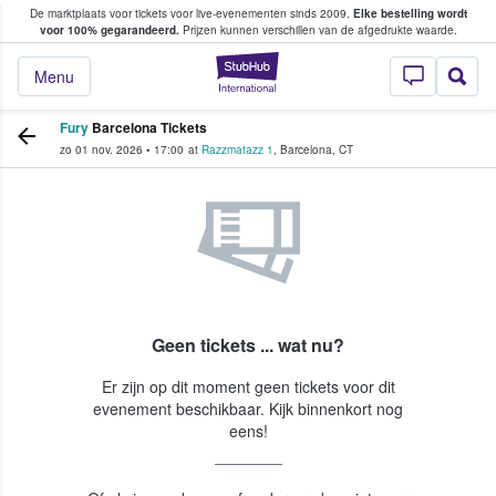
De marktplaats voor tickets voor live-evenementen sinds 2009.
Elke bestelling wordt
ans tickets kopen en verkopen
voor 100% gegarandeerd.
Prijzen kunnen verschillen van de afgedrukte waarde.
StubHub: waar fan
Menu
Fury
Barcelona Tickets
zo 01 nov. 2026
•
17:00
at
Razzmatazz 1
,
Barcelona
,
CT
Geen tickets ... wat nu?
Er zijn op dit moment geen tickets voor dit
evenement beschikbaar. Kijk binnenkort nog
eens!