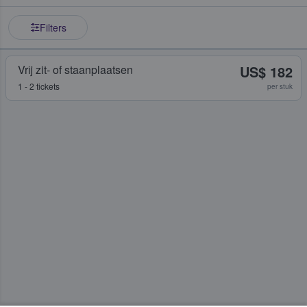
Filters
Vrij zit- of staanplaatsen
US$ 182
1 - 2 tickets
per stuk