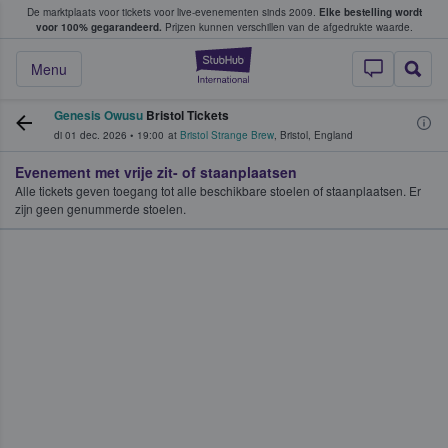
De marktplaats voor tickets voor live-evenementen sinds 2009.
Elke bestelling wordt
ans tickets kopen en verkopen
voor 100% gegarandeerd.
Prijzen kunnen verschillen van de afgedrukte waarde.
StubHub: waar fan
Menu
Genesis Owusu
Bristol Tickets
di 01 dec. 2026
•
19:00
at
Bristol Strange Brew
,
Bristol
,
England
Evenement met vrije zit- of staanplaatsen
Alle tickets geven toegang tot alle beschikbare stoelen of staanplaatsen. Er
zijn geen genummerde stoelen.