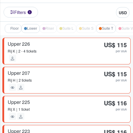
Filters
USD
1
Floor
Lower
Riser
Suite L
Suite S
Suite T
Suite V
Upper 226
US$ 115
Rij
K
2 - 4 tickets
per stuk
Upper 207
US$ 115
Rij
H
2 tickets
per stuk
Upper 225
US$ 116
Rij
X
1 ticket
per stuk
Upper 223
US$ 116