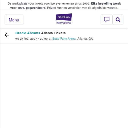
De marktplaats voor tickets voor live-evenementen sinds 2009.
Elke bestelling wordt
ans tickets kopen en verkopen
voor 100% gegarandeerd.
Prijzen kunnen verschillen van de afgedrukte waarde.
StubHub: waar fan
Menu
Gracie Abrams
Atlanta Tickets
wo 24 feb. 2027
•
20:00
at
State Farm Arena
,
Atlanta
,
GA