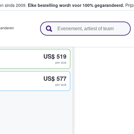
ten sinds 2009.
Elke bestelling wordt voor 100% gegarandeerd.
Prijz
n en verkopen
aanderen
US$ 519
per stuk
US$ 577
per stuk