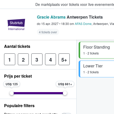
De marktplaats voor tickets voor live-evenemen
Gracie Abrams
Antwerpen Tickets
StubHub: waar fans tickets kope
do 15 apr. 2027
•
18:30
om
AFAS Dome
,
Antwerpen
,
Vl
4 tickets over
Aantal tickets
Floor Standing
1 - 2 tickets
1
2
3
4
5+
Lower Tier
1 - 2 tickets
Prijs per ticket
US$ 125
US$ 661
Populaire filters