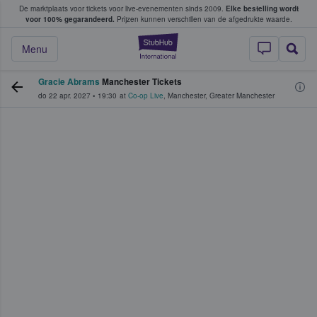
De marktplaats voor tickets voor live-evenementen sinds 2009.
Elke bestelling wordt
ans tickets kopen en verkopen
voor 100% gegarandeerd.
Prijzen kunnen verschillen van de afgedrukte waarde.
StubHub: waar fan
Menu
Gracie Abrams
Manchester Tickets
do 22 apr. 2027
•
19:30
at
Co-op Live
,
Manchester
,
Greater Manchester